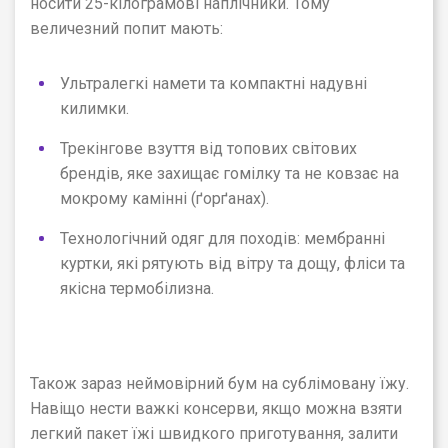
носити 25-кілограмові наплічники. Тому
величезний попит мають:
Ультралегкі намети та компактні надувні
килимки.
Трекінгове взуття від топових світових
брендів, яке захищає гомілку та не ковзає на
мокрому камінні (ґорґанах).
Технологічний одяг для походів: мембранні
куртки, які рятують від вітру та дощу, фліси та
якісна термобілизна.
Також зараз неймовірний бум на сублімовану їжу.
Навіщо нести важкі консерви, якщо можна взяти
легкий пакет їжі швидкого приготування, залити