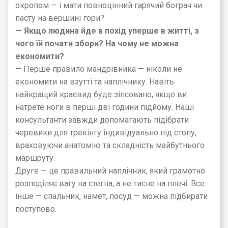
окропом — і мати повноцінний гарячий бограч чи
пасту на вершині гори?
— Якщо людина йде в похід уперше в житті, з
чого їй почати збори? На чому не можна
економити?
— Перше правило мандрівника — ніколи не
економити на взутті та наплічнику. Навіть
найкращий краєвид буде зіпсовано, якщо ви
натрете ноги в перші дві години підйому. Наші
консультанти завжди допомагають підібрати
черевики для трекінгу індивідуально під стопу,
враховуючи анатомію та складність майбутнього
маршруту.
Друге — це правильний наплічник, який грамотно
розподіляє вагу на стегна, а не тисне на плечі. Все
інше — спальник, намет, посуд — можна підбирати
поступово.