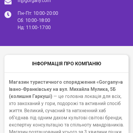
if@gorgany.com
Пн-Пт: 10:00-20:00
Сб: 10:00-18:00
Нд: 11:00-17:00
ІНФОРМАЦІЯ ПРО КОМПАНІЮ
Магазин туристичного спорядження
«Gorgany»
в
Івано-Франківську на вул. Михайла Мулика, 5Б
(колишня Гаркуші)
— це головна локація для всіх,
хто закоханий у гори, подорожі та активний спосіб
життя. Великий, сучасний та натхненний хаб
об'єднав під одним дахом культові світові бренди,
експертну консультацію та спільноту мандрівників.
Магазин розташований усього за 3 хвилини пішки