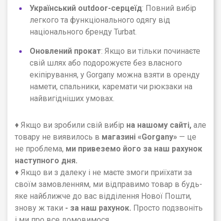
Український outdoor-серцеїд
: Повний вибір
легкого та функціонального одягу від
національного бренду Turbat.
Оновлений прокат
: Якщо ви тільки починаєте
свій шлях або подорожуєте без власного
екіпірування, у
Gorgany
можна взяти в оренду
намети, спальники, каремати чи рюкзаки на
найвигідніших умовах.
♦ Якщо ви зробили свій вибір
на нашому сайті,
але
товару не виявилось в
магазині
«
Gorgany
»
— це
не проблема,
ми привеземо його за наш рахунок
наступного дня.
♦ Якщо ви з далеку і не маєте змоги приїхати за
своїм замовленням, ми відправимо товар в будь-
яке найближче до вас відділення Нової Пошти,
знову ж таки
- за наш рахунок.
Просто подзвоніть
і ми про все домовимося.