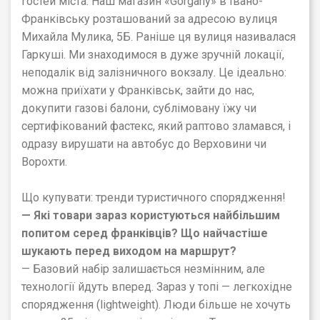
гостей міста. Наш магазин «Gorgany» в Івано-
Франківську розташований за адресою вулиця
Михайла Мулика, 5Б. Раніше ця вулиця називалася
Гаркуші. Ми знаходимося в дуже зручній локації,
неподалік від залізничного вокзалу. Це ідеально:
можна приїхати у Франківськ, зайти до нас,
докупити газові балони, сублімовану їжу чи
сертифікований фастекс, який раптово зламався, і
одразу вирушати на автобус до Верховини чи
Ворохти.
Що купувати: тренди туристичного спорядження!
— Які товари зараз користуються найбільшим
попитом серед франківців? Що найчастіше
шукають перед виходом на маршрут?
— Базовий набір залишається незмінним, але
технології йдуть вперед. Зараз у топі — легкохідне
спорядження (lightweight). Люди більше не хочуть