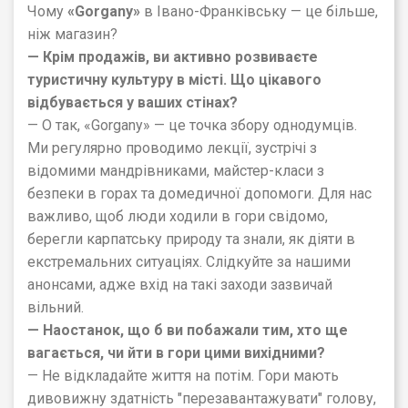
Чому
«
Gorgany
»
в Івано-Франківську — це більше,
ніж магазин?
— Крім продажів, ви активно розвиваєте
туристичну культуру в місті. Що цікавого
відбувається у ваших стінах?
— О так, «Gorgany» — це точка збору однодумців.
Ми регулярно проводимо лекції, зустрічі з
відомими мандрівниками, майстер-класи з
безпеки в горах та домедичної допомоги. Для нас
важливо, щоб люди ходили в гори свідомо,
берегли карпатську природу та знали, як діяти в
екстремальних ситуаціях. Слідкуйте за нашими
анонсами, адже вхід на такі заходи зазвичай
вільний.
— Наостанок, що б ви побажали тим, хто ще
вагається, чи йти в гори цими вихідними?
— Не відкладайте життя на потім. Гори мають
дивовижну здатність "перезавантажувати" голову,