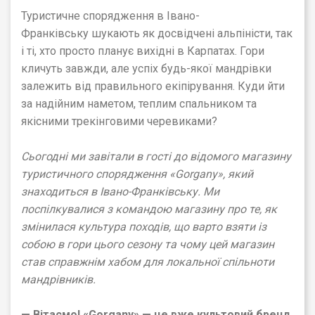
Туристичне спорядження в Івано-
Франківську шукають як досвідчені альпіністи, так
і ті, хто просто планує вихідні в Карпатах. Гори
кличуть завжди, але успіх будь-якої мандрівки
залежить від правильного екіпірування. Куди йти
за надійним наметом, теплим спальником та
якісними трекінговими черевиками?
Сьогодні ми завітали в гості до відомого магазину
туристичного спорядження «Gorgany», який
знаходиться в Івано-Франківську. Ми
поспілкувалися з командою магазину про те, як
змінилася культура походів, що варто взяти із
собою в гори цього сезону та чому цей магазин
став справжнім хабом для локальної спільноти
мандрівників.
— Вітаємо!
«Gorgany»
— це вже культовий бренд