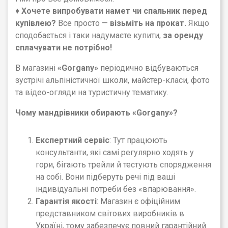
♦
Хочете випробувати намет чи спальник перед
купівлею?
Все просто —
візьміть на прокат.
Якщо
сподобається і таки надумаєте купити,
за оренду
сплачувати не потрібно!
В магазині
«
Gorgany
»
періодично відбуваються
зустрічі альпіністичної школи, майстер-класи, фото
та відео-огляди на туристичну тематику.
Чому мандрівники обирають
«
Gorgany
»
?
Експертний сервіс
: Тут працюють
консультанти, які самі регулярно ходять у
гори, бігають трейли й тестують спорядження
на собі. Вони підберуть речі під ваші
індивідуальні потреби без «впарювання».
Гарантія якості
: Магазин є офіційним
представником світових виробників в
Україні, тому забезпечує повний гарантійний