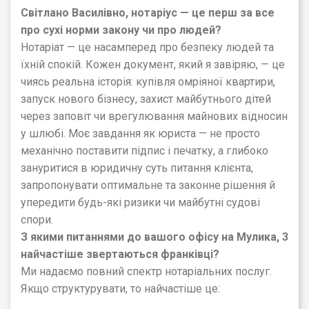
Світлано Василівно, нотаріус — це перш за все
про сухі норми закону чи про людей?
Нотаріат — це насамперед про безпеку людей та
їхній спокій. Кожен документ, який я завіряю, — це
чиясь реальна історія: купівля омріяної квартири,
запуск нового бізнесу, захист майбутнього дітей
через заповіт чи врегулювання майнових відносин
у шлюбі. Моє завдання як юриста — не просто
механічно поставити підпис і печатку, а глибоко
зануритися в юридичну суть питання клієнта,
запропонувати оптимальне та законне рішення й
упередити будь-які ризики чи майбутні судові
спори.
З якими питаннями до вашого офісу на Мулика, 3
найчастіше звертаються франківці?
Ми надаємо повний спектр нотаріальних послуг.
Якщо структурувати, то найчастіше це: