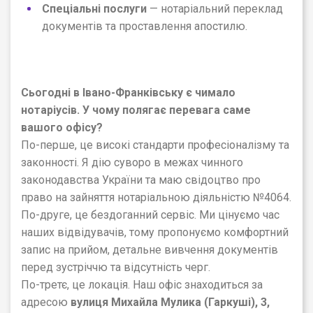
Спеціальні послуги
— нотаріальний переклад
документів та проставлення апостилю.
Сьогодні в Івано-Франківську є чимало
нотаріусів. У чому полягає перевага саме
вашого офісу?
По-перше, це високі стандарти професіоналізму та
законності. Я дію суворо в межах чинного
законодавства України та маю свідоцтво про
право на зайняття нотаріальною діяльністю №4064.
По-друге, це бездоганний сервіс. Ми цінуємо час
наших відвідувачів, тому пропонуємо комфортний
запис на прийом, детальне вивчення документів
перед зустріччю та відсутність черг.
По-третє, це локація. Наш офіс знаходиться за
адресою
вулиця Михайла Мулика (Гаркуші), 3,